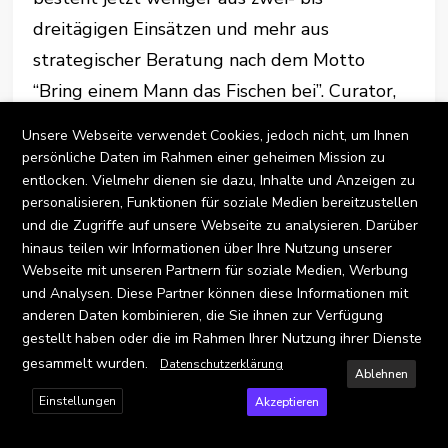
dreitägigen Einsätzen und mehr aus
strategischer Beratung nach dem Motto
“Bring einem Mann das Fischen bei”. Curator,
Center of Excellence, kundenspezifische
X
Unsere Webseite verwendet Cookies, jedoch nicht, um Ihnen
Workshops und Planungssessions – diese
persönliche Daten im Rahmen einer geheimen Mission zu
entlocken. Vielmehr dienen sie dazu, Inhalte und Anzeigen zu
Arten von kundenspezifischen Lösungen
personalisieren, Funktionen für soziale Medien bereitzustellen
machen jetzt den Großteil unserer Arbeit aus.
und die Zugriffe auf unsere Webseite zu analysieren. Darüber
hinaus teilen wir Informationen über Ihre Nutzung unserer
Webseite mit unseren Partnern für soziale Medien, Werbung
und Analysen. Diese Partner können diese Informationen mit
anderen Daten kombinieren, die Sie ihnen zur Verfügung
×
gestellt haben oder die im Rahmen Ihrer Nutzung ihrer Dienste
Love our blog? You should see our
gesammelt wurden.
Datenschutzerklärung
emails. Sign up for our newsletter!
Ablehnen
Einstellungen
Akzeptieren
SUBSCRIBE