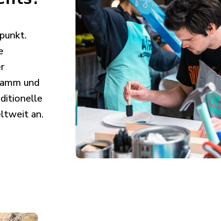
lpunkt.
e
er
gramm und
ditionelle
ltweit an.