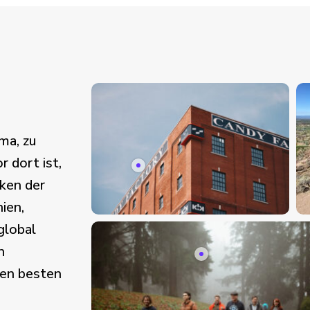
ma, zu
 dort ist,
cken der
ien,
global
n
den besten