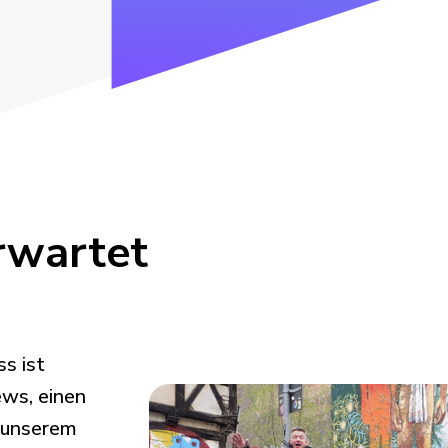
rwartet
s ist
ews, einen
t unserem