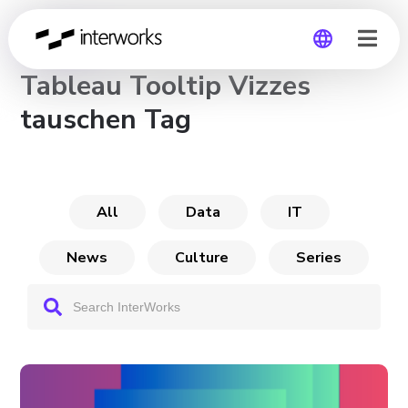
CHANNEL
Tableau Tooltip Vizzes
Global
tauschen Tag
Germany
All
Data
IT
News
Culture
Series