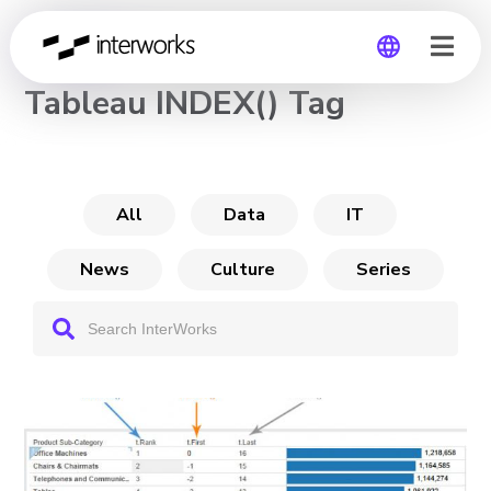
CHANNEL
Tableau INDEX() Tag
Global
Germany
All
Data
IT
News
Culture
Series