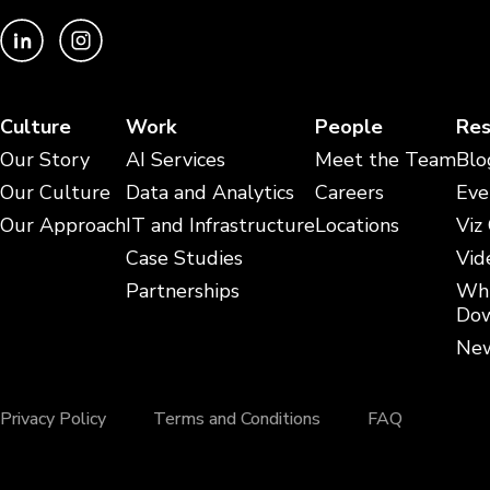
Culture
Work
People
Res
Our Story
AI Services
Meet the Team
Blo
Our Culture
Data and Analytics
Careers
Eve
Our Approach
IT and Infrastructure
Locations
Viz
Case Studies
Vid
Partnerships
Whi
Dow
New
Privacy Policy
Terms and Conditions
FAQ