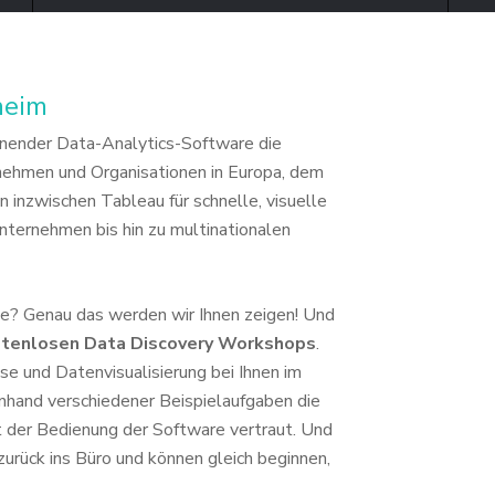
heim
dienender Data-Analytics-Software
die
rnehmen und Organisationen in
Europa, dem
en inzwischen Tableau
für schnelle, visuelle
 Unternehmen
bis hin zu multinationalen
ile? Genau das werden wir
Ihnen zeigen! Und
stenlosen
Data Discovery Workshops
.
yse
und Datenvisualisierung bei Ihnen im
nhand verschiedener Beispielaufgaben die
 der Bedienung der Software vertraut. Und
zurück ins Büro und können gleich beginnen,