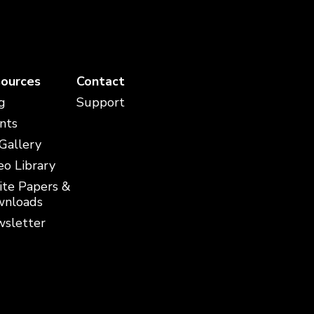
ources
Contact
g
Support
nts
 Gallery
eo Library
te Papers &
nloads
sletter