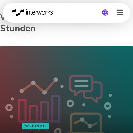
Webinar – BI to Cloud in 2
Stunden
Global
Germany
WEBINAR