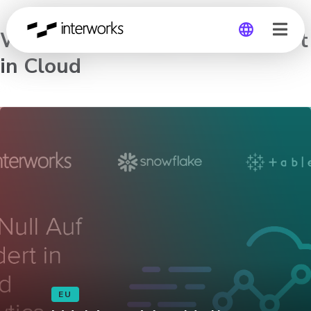
Webinar: Von Null Auf Hundert
in Cloud
Global
Germany
EU