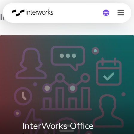
InterWorks Office Hours DE
Global
Germany
InterWorks Office