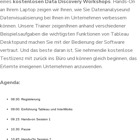
eines
kostenlosen
Data Discovery Workshops
. Hands-On
an Ihrem Laptop zeigen wir Ihnen, wie Sie Datenanalyse
und
Datenvisualisierung bei Ihnen im Unternehmen verbessern
können. Unsere Trainer zeigen
Ihnen anhand verschiedener
Beispielsaufgaben die wichtigsten Funktionen von Tableau
Desktop
und machen Sie mit der Bedienung der Software
vertraut. Und das beste daran ist, Sie nehmen
die kostenlose
Testlizenz mit zurück ins Büro und können gleich beginnen, das
Erlernte im
eigenen Unternehmen anzuwenden.
Agenda:
08:30: Registrierung
09:00: Einführung Tableau und InterWorks
09.15: Hands-on Session 1
10.30: Pause
10:45: Hands-On Session 2