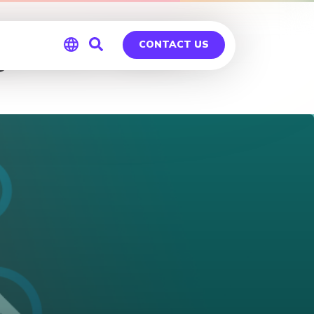
rgessen habt
CONTACT US
Global
Germany