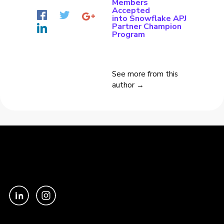
Members
Accepted
into Snowflake APJ
Partner Champion
Program
See more from this
author →