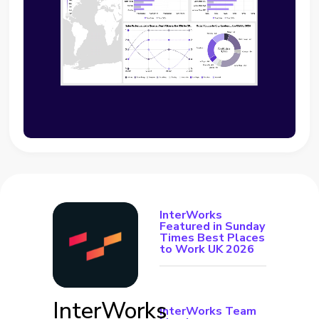
InterWorks
Featured in Sunday
Times Best Places
to Work UK 2026
InterWorks
InterWorks Team