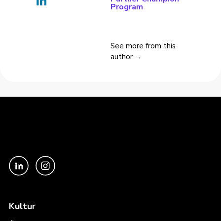
Program
See more from this
author →
Kultur