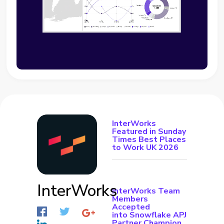
InterWorks
Featured in Sunday
Times Best Places
to Work UK 2026
InterWorks
InterWorks Team
Members
Accepted
into Snowflake APJ
Partner Champion