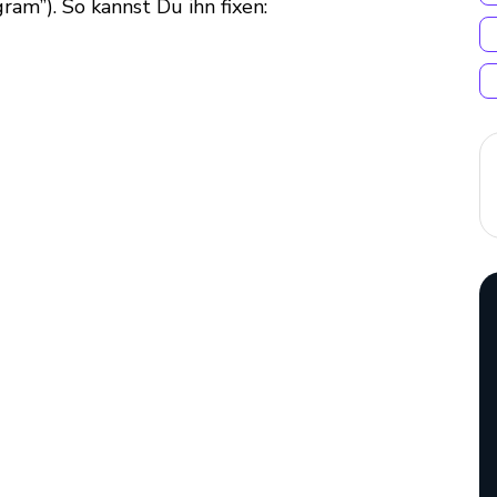
gram
”). So kannst Du ihn fixen: