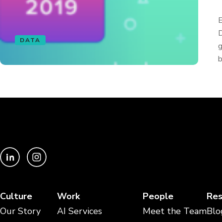
E
D
DATA
g
b
Culture
Work
People
Res
Our Story
AI Services
Meet the Team
Blo