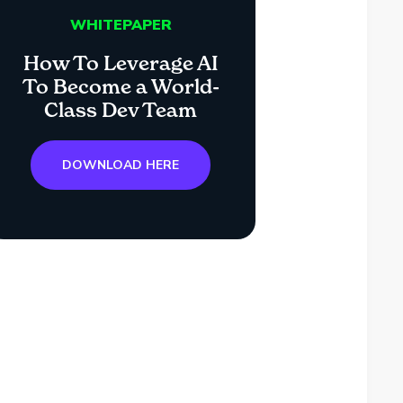
WHITEPAPER
How To Leverage AI
To Become a World-
Class Dev Team
DOWNLOAD HERE