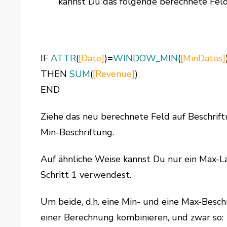
kannst Du das folgende berechnete Fel
IF
ATTR
(
[Date]
)=
WINDOW_MIN
(
[MinDates]
THEN
SUM
(
[Revenue]
)
END
Ziehe das neu berechnete Feld auf Beschrift
Min-Beschriftung.
Auf ähnliche Weise kannst Du nur ein Max
Schritt 1 verwendest.
Um beide, d.h. eine Min- und eine Max-Besch
einer Berechnung kombinieren, und zwar so: